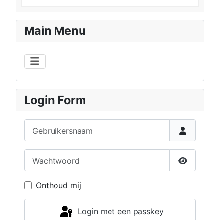
Main Menu
Login Form
Gebruikersnaam
Wachtwoord
Toon wac
Onthoud mij
Login met een passkey