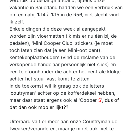
verbruik op de lange afstand, tijdens onze
vakantie in Sauerland hadden we een verbruik van
om en nabij 1:14 à 1:15 in de R56, niet slecht vind
ik zelf.
Enkele dingen die deze week al aangepakt
worden zijn vloermatten (ik mis er nu één bij de
pedalen), 'Mini Cooper Club' stickers (je moet
toch laten zien dat je een Mini-oot bent),
kentekenplaathouders (vind de reclame van de
verkopende handelaar persoonlijk niet sjiek) en
een telefoonhouder die achter het centrale klokje
achter het stuur vast komt te zitten.
In de toekomst wil ik graag ook de letters
'coutryman' achter op de kofferdeksel hebben,
maar daar staat ergens ook al 'Cooper
S
', dus of
dat dan ook mooier lijkt??
Uiteraard valt er meer aan onze Countryman de
tweaken/veranderen, maar je moet ook niet te