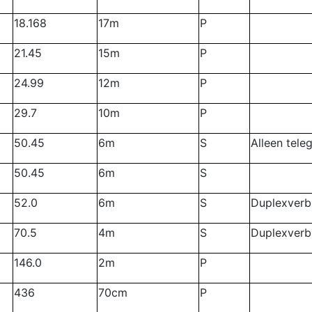
18.168
17m
P
21.45
15m
P
24.99
12m
P
29.7
10m
P
50.45
6m
S
Alleen tele
50.45
6m
S
52.0
6m
S
Duplexverb
70.5
4m
S
Duplexverb
146.0
2m
P
436
70cm
P