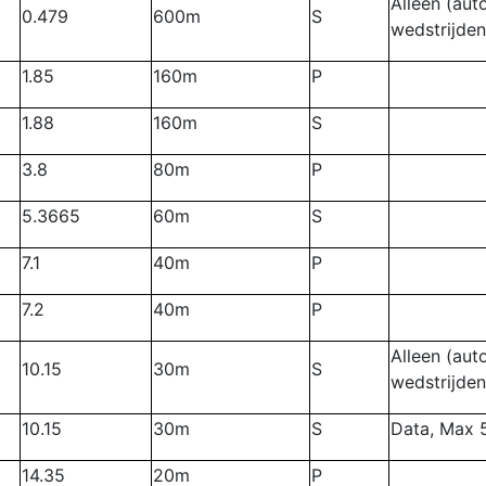
Alleen (aut
0.479
600m
S
wedstrijden
1.85
160m
P
1.88
160m
S
3.8
80m
P
5.3665
60m
S
7.1
40m
P
7.2
40m
P
Alleen (aut
10.15
30m
S
wedstrijden
10.15
30m
S
Data, Max 
14.35
20m
P