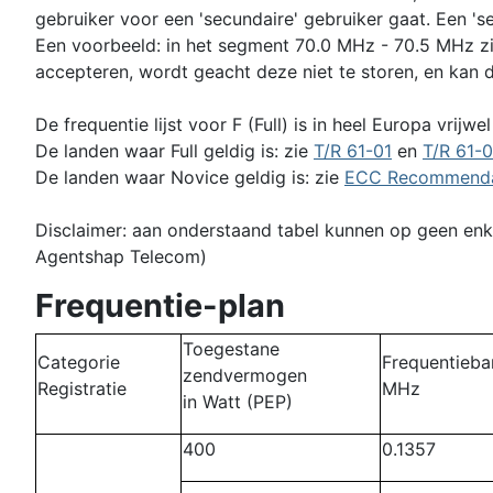
gebruiker voor een 'secundaire' gebruiker gaat. Een 's
Een voorbeeld: in het segment 70.0 MHz - 70.5 MHz zi
accepteren, wordt geacht deze niet te storen, en kan 
De frequentie lijst voor F (Full) is in heel Europa vrijwe
De landen waar Full geldig is: zie
T/R 61-01
en
T/R 61-
De landen waar Novice geldig is: zie
ECC Recommenda
Disclaimer: aan onderstaand tabel kunnen op geen enkel
Agentshap Telecom)
Frequentie-plan
Toegestane
Categorie
Frequentieba
zendvermogen
Registratie
MHz
in Watt (PEP)
400
0.1357