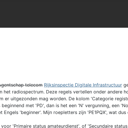
Agentschap telecom
Rijksinspectie Digitale Infrastructuur
ge
 van het radiospectrum. Deze regels vertellen onder ander
m er uitgezonden mag worden. De kolom 'Categorie registra
eginnend met 'PD', dan is het een 'N' vergunning, een 'Nov
t Engels 'beginner'. Mijn roepletters zijn 'PE1PQX', wat dus
aat voor 'Primaire status amateurdienst', of 'Secundaire statu