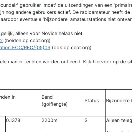
ecundair' gebruiker 'moet' de uitzendingen van een 'primair
jn nog andere gebruikers actief. De radioamateur heeft de
daardoor eventuele 'bijzondere' amateurstations niet ontva
l gelijk, alleen voor Novice helaas niet.
02
(beiden op cept.org)
tion ECC/REC/(05)06
(ook op cept.org)
e manier rechten worden ontleend. Kijk hiervoor op de site
nden in
Band
Status
Bijzondere 
(golflengte)
0.1378
2200m
S
Alleen teleg