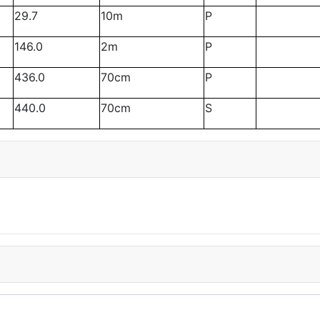
29.7
10m
P
146.0
2m
P
436.0
70cm
P
440.0
70cm
S