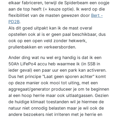
elkaar fabriceren, terwijl de Spiderbeam een oogje
aan de top heeft (= keuze optie). Ik werd op die
flexibilitiet van de masten gewezen door
Bert -
PD2B
.
Als dit goed uitpakt kan ik de mast overal
opstellen ook al is er geen paal beschikbaar, dus
ook op een open veld zonder hekwerk,
prullenbakken en verkeersborden.
Ander ding wat nu wel erg handig is dat ik een
50Ah LiFePo4 accu heb waarmee ik (in SSB in
ieder geval) een paar uur een park kan activeren.
Dus het principe "Laat geen sporen achter" komt
op deze manier ook mooi tot uiting, met een
aggregaat/generator produceer je om te beginnen
al een hoop herrie maar ook uitlaatgassen. Gezien
de huidige klimaat toestanden wil je hiermee de
natuur niet onnodig belasten maar je wil ook de
andere bezoekers niet irriteren met je herrie en