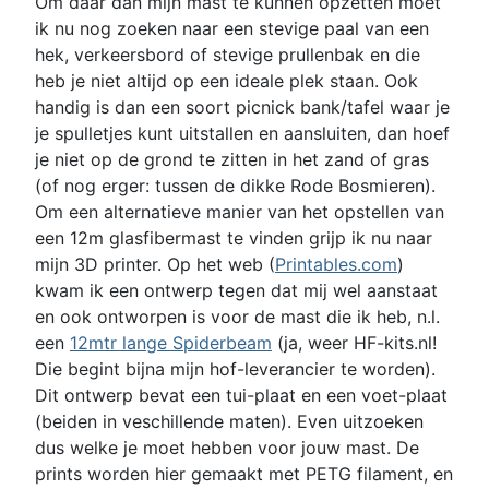
Om daar dan mijn mast te kunnen opzetten moet
ik nu nog zoeken naar een stevige paal van een
hek, verkeersbord of stevige prullenbak en die
heb je niet altijd op een ideale plek staan. Ook
handig is dan een soort picnick bank/tafel waar je
je spulletjes kunt uitstallen en aansluiten, dan hoef
je niet op de grond te zitten in het zand of gras
(of nog erger: tussen de dikke Rode Bosmieren).
Om een alternatieve manier van het opstellen van
een 12m glasfibermast te vinden grijp ik nu naar
mijn 3D printer. Op het web (
Printables.com
)
kwam ik een ontwerp tegen dat mij wel aanstaat
en ook ontworpen is voor de mast die ik heb, n.l.
een
12mtr lange Spiderbeam
(ja, weer HF-kits.nl!
Die begint bijna mijn hof-leverancier te worden).
Dit ontwerp bevat een tui-plaat en een voet-plaat
(beiden in veschillende maten). Even uitzoeken
dus welke je moet hebben voor jouw mast. De
prints worden hier gemaakt met PETG filament, en