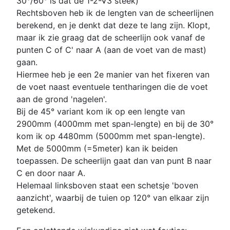
30°/60° is dat de 1-2-√3 steek)
Rechtsboven heb ik de lengten van de scheerlijnen
berekend, en je denkt dat deze te lang zijn. Klopt,
maar ik zie graag dat de scheerlijn ook vanaf de
punten C of C' naar A (aan de voet van de mast)
gaan.
Hiermee heb je een 2e manier van het fixeren van
de voet naast eventuele tentharingen die de voet
aan de grond 'nagelen'.
Bij de 45° variant kom ik op een lengte van
2900mm (4000mm met span-lengte) en bij de 30°
kom ik op 4480mm (5000mm met span-lengte).
Met de 5000mm (=5meter) kan ik beiden
toepassen. De scheerlijn gaat dan van punt B naar
C en door naar A.
Helemaal linksboven staat een schetsje 'boven
aanzicht', waarbij de tuien op 120° van elkaar zijn
getekend.