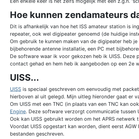
Een enkele keer is het zelfs mogelijk met een z.g.n. 'sc
Hoe kunnen zendamateurs da
Dit is afhankelijk van hoe het ISS amateur station is i
repeater, ook wel digipeater genoemd (de huidige inst
Om gebruik te kunnen maken van de digipeater heb je o
bijbehorende antenne installatie, een PC met bijbeho
De software waar ik voor gekozen heb ik UISS. Deze
contact gehad en hem heb ik aangeboden op een 2e web
UISS...
UISS
is speciaal geschreven om eenvoudig met packet ra
hierboven al uit gelegd. Mijn uitleg hieronder gaat er
Om UISS met een TNC (in plaats van een TNC kan ook
Engine
. Deze software verzorgt communicatie tussen
Ook kan UISS gebruikt worden om het APRS netwerk t
Voordat UISS opgestart kan worden, dient eerst AGW P
bestanden geschreven.