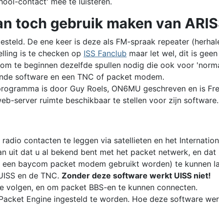
hool-contact' mee te luisteren.
n toch gebruik maken van ARI
ngesteld. De ene keer is deze als FM-spraak repeater (herhal
elling is te checken op
ISS Fanclub
maar let wel, dit is geen 
m te beginnen dezelfde spullen nodig die ook voor 'normaa
rende software en een TNC of packet modem.
 programma is door Guy Roels, ON6MU geschreven en is Fr
-server ruimte beschikbaar te stellen voor zijn software.
dio contacten te leggen via satellieten en het Internationa
 van uit dat u al bekend bent met het packet netwerk, en da
 een baycom packet modem gebruikt worden) te kunnen lat
 UISS en de TNC.
Zonder deze software werkt UISS niet!
e volgen, en om packet BBS-en te kunnen connecten.
acket Engine ingesteld te worden. Hoe deze software werkt