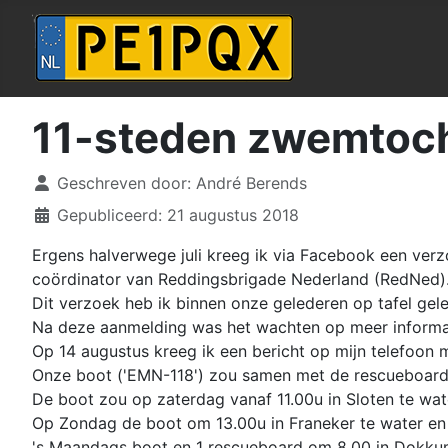
11-steden zwemtoc
Details
Geschreven door:
André Berends
Gepubliceerd: 21 augustus 2018
Ergens halverwege juli kreeg ik via Facebook een ver
coördinator van Reddingsbrigade Nederland (RedNed)
Dit verzoek heb ik binnen onze gelederen op tafel ge
Na deze aanmelding was het wachten op meer informat
Op 14 augustus kreeg ik een bericht op mijn telefoon m
Onze boot ('EMN-118') zou samen met de rescueboard
De boot zou op zaterdag vanaf 11.00u in Sloten te wat
Op Zondag de boot om 13.00u in Franeker te water en 
's Maandags boot en 1 rescueboard om 8.00 in Dokkum 