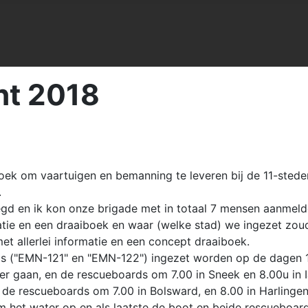
ht 2018
zoek om vaartuigen en bemanning te leveren bij de 11-sted
.
legd en ik kon onze brigade met in totaal 7 mensen aanme
ie en een draaiboek en waar (welke stad) we ingezet zou
et allerlei informatie en een concept draaiboek.
s ("EMN-121" en "EMN-122") ingezet worden op de dagen 1
er gaan, en de rescueboards om 7.00 in Sneek en 8.00u in I
de rescueboards om 7.00 in Bolsward, en 8.00 in Harlingen
het water op en als laatste de boot en beide rescueboard