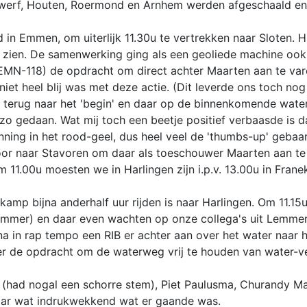
ingwerf, Houten, Roermond en Arnhem werden afgeschaald e
in Emmen, om uiterlijk 11.30u te vertrekken naar Sloten. 
ien. De samenwerking ging als een geoliede machine ook al
(EMN-118) de opdracht om direct achter Maarten aan te var
iet heel blij was met deze actie. (Dit leverde ons toch no
 terug naar het 'begin' en daar op de binnenkomende wate
 zo gedaan. Wat mij toch een beetje positief verbaasde is 
anning in het rood-geel, dus heel veel de 'thumbs-up' gebaa
door naar Stavoren om daar als toeschouwer Maarten aan 
.00u moesten we in Harlingen zijn i.p.v. 13.00u in Franek
kamp bijna anderhalf uur rijden is naar Harlingen. Om 11.15u
snummer) en daar even wachten op onze collega's uit Lemmer
arna in rap tempo een RIB er achter aan over het water naa
er de opdracht om de waterweg vrij te houden van water-ve
(had nogal een schorre stem), Piet Paulusma, Churandy Mart
aar wat indrukwekkend wat er gaande was.