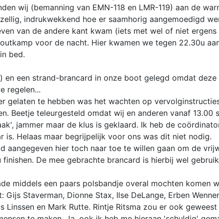
en wij (bemanning van EMN-118 en LMR-119) aan de warme
ezellig, indrukwekkend hoe er saamhorig aangemoedigd wer
en van de andere kant kwam (iets met wel of niet ergens 
outkamp voor de nacht. Hier kwamen we tegen 22.30u aan. 
in bed.
0u) en een strand-brancard in onze boot gelegd omdat dez
 regelen...
ter gelaten te hebben was het wachten op vervolginstructi
. Beetje teleurgesteld omdat wij en anderen vanaf 13.00 
k', jammer maar de klus is geklaard. Ik heb de coördinat
 is. Helaas maar begrijpelijk voor ons was dit niet nodig.
aangegeven hier toch naar toe te willen gaan om de vrijwil
finishen. De mee gebrachte brancard is hierbij wel gebruik
brigade middels een paars polsbandje overal mochten kome
ot: Gijs Staverman, Dionne Stax, Ilse DeLange, Erben Wenne
s Linssen en Mark Rutte. Rintje Ritsma zou er ook geweest zi
ensen te maken. Ja, ook ik heb me hieraan 'schuldig' gem