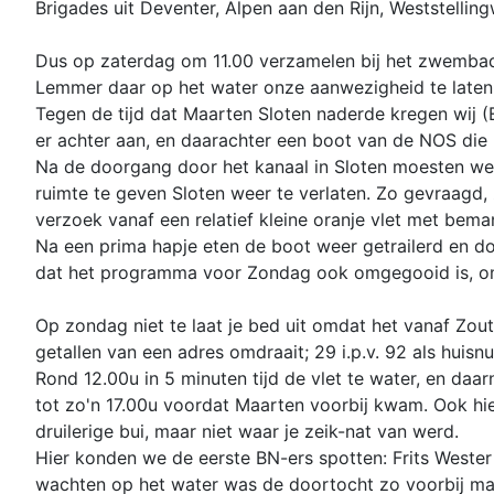
Brigades uit Deventer, Alpen aan den Rijn, Weststell
Dus op zaterdag om 11.00 verzamelen bij het zwembad 
Lemmer daar op het water onze aanwezigheid te laten z
Tegen de tijd dat Maarten Sloten naderde kregen wij 
er achter aan, en daarachter een boot van de NOS die n
Na de doorgang door het kanaal in Sloten moesten we
ruimte te geven Sloten weer te verlaten. Zo gevraagd,
verzoek vanaf een relatief kleine oranje vlet met bem
Na een prima hapje eten de boot weer getrailerd en 
dat het programma voor Zondag ook omgegooid is, om 11
Op zondag niet te laat je bed uit omdat het vanaf Zout
getallen van een adres omdraait; 29 i.p.v. 92 als hui
Rond 12.00u in 5 minuten tijd de vlet te water, en da
tot zo'n 17.00u voordat Maarten voorbij kwam. Ook hi
druilerige bui, maar niet waar je zeik-nat van werd.
Hier konden we de eerste BN-ers spotten: Frits Wester 
wachten op het water was de doortocht zo voorbij m