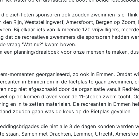
s die zich lieten sponsoren ook zouden zwemmen is er fli
an den Rijn, Weststellingwerf, Amersfoort, Bergen op Zoom
een. Bij elkaar iets van ik meende 120 vrijwilligers, meer
ng dat de recreatieve zwemmers die sponsoren hadden we
n de vraag 'Wat nu?' kwam boven.
een planning/draaiboek voor onze mensen te maken, dus de 
wem-momenten georganiseerd, zo ook in Emmen. Omdat wij n
recreanten in Emmen om in de Rietplas te gaan zwemmen, e
en nog niet afgeschaald door de organisatie vanuit RedNed
g wel op de komen draven voor de 11-steden zwem tocht. 
nning en in te zetten materialen. De recreanten in Emmen 
esland zouden gaan was de keus op de Rietplas gevallen.
e reddingsbrigades die niet alle 3 de dagen konden werden 
te staan. Samen met Drachten, Lemmer, Utrecht, Amersfoo