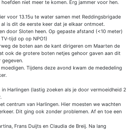
n hoefden niet meer te komen. Erg jammer voor hen.
Hier voor 13.15u te water samen met Reddingsbrigade
 is dit de eerste keer dat je elkaar ontmoet.
en door Sloten heen. Op gepaste afstand (<10 meter)
g TV-tijd op op NPO1)
rweg de boten aan de kant dirigeren om Maarten de
dat ook de grotere boten netjes gehoor gaven aan dit
r gegeven.
te moedigen. Tijdens deze avond kwam de mededeling
er.
 in Harlingen (lastig zoeken als je door vermoeidheid 2
.
r het centrum van Harlingen. Hier moesten we wachten
rkeer. Dit ging ook zonder problemen. Af en toe een
ina, Frans Duijts en Claudia de Breij. Na lang