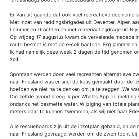
Er van uit gaande dat ook veel recreatieve deelnemer
Met inzet van reddingsbrigades uit Deventer, Alpen a
Lemmer en Drachten en met materiaal bijdrage uit Nijev
Op vrijdag 17 augustus kwam de vervelende mededeli
route besmet is met de e-coli bacterie. Erg jammer e
Ik had namelijk deze week 2 dagen de tijd genomen om 
zelf.
Spontaan werden door veel recreanten alternatieve z
naar Friesland was er snel de keus gemaakt door de 
hoefden we niet na te denken om ja te zeggen. We war
Die zelfde avond kreeg ik per Whatts App de meldin
ondanks het besmette water. Wijziging van totale pla
meters daar te kunnen zwemmen, als wij niet naar Fri
Alle rescueboards zijn uit de inzetplan gehaald, en d
naar Friesland gevraagd werden om de zwemtocht bij 