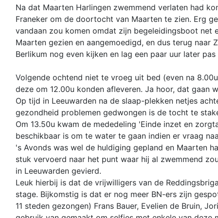
Na dat Maarten Harlingen zwemmend verlaten had kond
Franeker om de doortocht van Maarten te zien. Erg g
vandaan zou komen omdat zijn begeleidingsboot net ev
Maarten gezien en aangemoedigd, en dus terug naar Z
Berlikum nog even kijken en lag een paar uur later pas 
Volgende ochtend niet te vroeg uit bed (even na 8.0
deze om 12.00u konden afleveren. Ja hoor, dat gaan we
Op tijd in Leeuwarden na de slaap-plekken netjes ach
gezondheid problemen gedwongen is de tocht te staken
Om 13.50u kwam de mededeling 'Einde inzet en zorgtaa
beschikbaar is om te water te gaan indien er vraag naar
's Avonds was wel de huldiging gepland en Maarten had 
stuk vervoerd naar het punt waar hij al zwemmend zou 
in Leeuwarden gevierd.
Leuk hierbij is dat de vrijwilligers van de Reddings
stage. Bijkomstig is dat er nog meer BN-ers zijn gesp
11 steden gezongen) Frans Bauer, Evelien de Bruin, Jori
gebruik van gemaakt om selfies met enkele van deze m