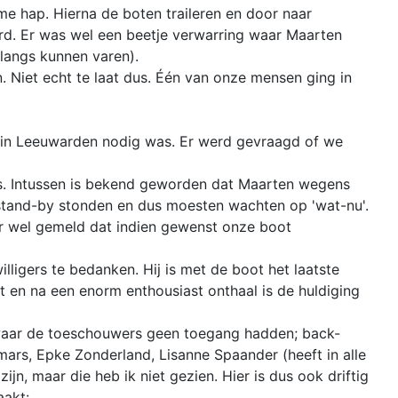
 hap. Hierna de boten traileren en door naar
d. Er was wel een beetje verwarring waar Maarten
langs kunnen varen).
Niet echt te laat dus. Één van onze mensen ging in
e in Leeuwarden nodig was. Er werd gevraagd of we
es. Intussen is bekend geworden dat Maarten wegens
stand-by stonden en dus moesten wachten op 'wat-nu'.
or wel gemeld dat indien gewenst onze boot
ligers te bedanken. Hij is met de boot het laatste
t en na een enorm enthousiast onthaal is de huldiging
n waar de toeschouwers geen toegang hadden; back-
mars, Epke Zonderland, Lisanne Spaander (heeft in alle
jn, maar die heb ik niet gezien. Hier is dus ook driftig
aakt: